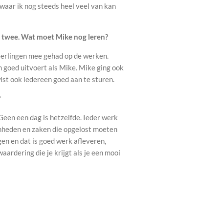
waar ik nog steeds heel veel van kan
e twee. Wat moet Mike nog leren?
/leerlingen mee gehad op de werken.
en goed uitvoert als Mike. Mike ging ook
wist ook iedereen goed aan te sturen.
?
 Geen een dag is hetzelfde. Ieder werk
mheden en zaken die opgelost moeten
en en dat is goed werk afleveren,
ardering die je krijgt als je een mooi