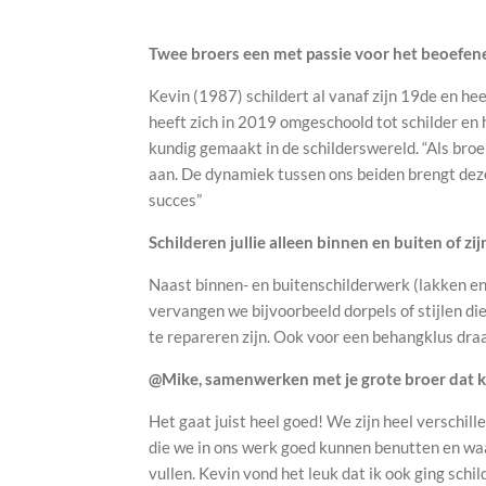
Twee broers een met passie voor het beoefen
Kevin (1987) schildert al vanaf zijn 19de en he
heeft zich in 2019 omgeschoold tot schilder en h
kundig gemaakt in de schilderswereld. “Als broer
aan. De dynamiek tussen ons beiden brengt de
succes”
Schilderen jullie alleen binnen en buiten of z
Naast binnen- en buitenschilderwerk (lakken e
vervangen we bijvoorbeeld dorpels of stijlen di
te repareren zijn. Ook voor een behangklus dra
@Mike, samenwerken met je grote broer dat k
Het gaat juist heel goed! We zijn heel verschil
die we in ons werk goed kunnen benutten en w
vullen. Kevin vond het leuk dat ik ook ging schil