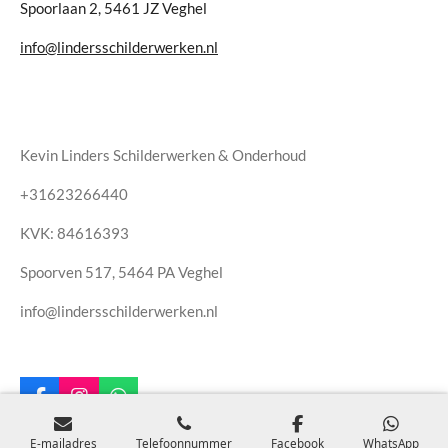
Spoorlaan 2, 5461 JZ Veghel
info@lindersschilderwerken.nl
Kevin Linders Schilderwerken & Onderhoud
+31623266440
KVK: 84616393
Spoorven 517, 5464 PA Veghel
info@lindersschilderwerken.nl
F
I
W
a
n
h
c
s
a
E-mailadres
Telefoonnummer
Facebook
WhatsApp