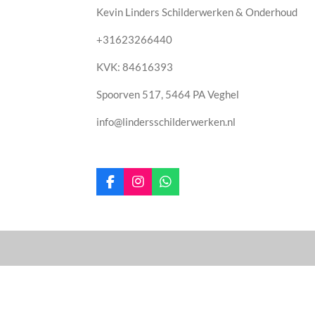
Kevin Linders Schilderwerken & Onderhoud
+31623266440
KVK: 84616393
Spoorven 517, 5464 PA Veghel
info@lindersschilderwerken.nl
F
I
W
a
n
h
c
s
a
e
t
t
b
a
s
o
g
A
o
r
p
© 2021 - 2026 lindersschilderwerken.nl
k
a
p
m